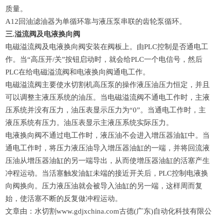
质量。
A12回油滤油器为单循环靠与液压泵串联的齿轮泵循环。
三.溢流阀及电液换向阀
电磁溢流阀及电液换向阀安装在阀板上。由PLC控制是否通电工
作。当“高压开/关”按钮启动时，就会给PLC一个电信号，然后
PLC在给电磁溢流阀和电液换向阀通电工作。
电磁溢流阀主要使水切割机高压泵的操作液压油压力恒定，并且
可以调整主液压系统的油压。当电磁溢流阀不通电工作时，主液
压系统并没有压力，油压表显示压力为“0”。当通电工作时，主
液压系统有压力。油压表显示主液压系统实际压力。
电液换向阀不通过电工作时，液压油不会进入增压器油缸中。当
通电工作时，将压力液压油导入增压器油缸的一端，并将回流液
压油从增压器油缸的另一端导出，从而使增压器油缸的活塞产生
冲程运动。当活塞触发油缸未端的接近开关后，PLC控制电液换
向阀换向。压力液压油就会被导入油缸的另一端，这样周而复
始，使活塞不断的反复做冲程运动。
文章由：水切割www.gdjxchina.com古德(广东)自动化科技有限公